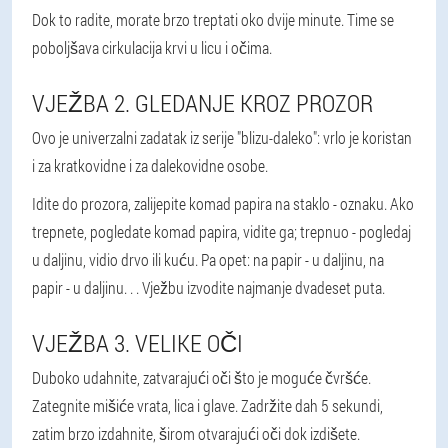
Dok to radite, morate brzo treptati oko dvije minute. Time se
poboljšava cirkulacija krvi u licu i očima.
VJEŽBA 2. GLEDANJE KROZ PROZOR
Ovo je univerzalni zadatak iz serije "blizu-daleko": vrlo je koristan
i za kratkovidne i za dalekovidne osobe.
Idite do prozora, zalijepite komad papira na staklo - oznaku. Ako
trepnete, pogledate komad papira, vidite ga; trepnuo - pogledaj
u daljinu, vidio drvo ili kuću. Pa opet: na papir - u daljinu, na
papir - u daljinu. . . Vježbu izvodite najmanje dvadeset puta.
VJEŽBA 3. VELIKE OČI
Duboko udahnite, zatvarajući oči što je moguće čvršće.
Zategnite mišiće vrata, lica i glave. Zadržite dah 5 sekundi,
zatim brzo izdahnite, širom otvarajući oči dok izdišete.