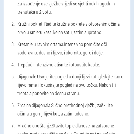
Za izvođenje ove vježbe vrijedi se sjetiti nekih ugodnih
trenutaka u životu.
Kružni pokreti.
Radite kružne pokrete s otvorenim očima:
prvo u smjeru kazaljke na satu, zatim suprotno.
Kretanje u ravnim crtama.
Intenzivno pomičite oči
vodoravno: desno i lijevo, i okomito: gore i dolje.
Trepćući.
Intenzivno stisnite i otpustite kapke.
Dijagonale.
Usmjerite pogled u donji lijevi kut, gledajte kao u
lijevo rame i fokusirajte pogled na ovu točku. Nakon tri
treptaja ponovite na desnu stranu.
Zrcalna dijagonala.
Slično prethodnoj vježbi, zaškiljite
očima u gornji lijevi kut, a zatim udesno.
Mračno opuštanje.
Stavite tople dlanove na zatvorene
kapke, prste prekrižite na čelu. Opustite se i pokušajte