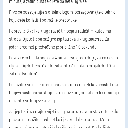
minuta, a zatim pustite dijete da šeta i igra se.
Prvo se posavjetujte s oftalmologom, porazgovarajte o tehnici
koju ćete koristiti i potražite preporuke.
Popravite 3 velika kruga različitih boja u različitim kutovima
stropa. Dijete treba pažljivo ispitati svaki krug zauzvrat. Za
jedan predmet predviđeno je približno 10 sekundi.
Pozovite bebu da pogleda 4 puta, prvo gore i dolje, zatim desno
i lijevo. Dijete treba čvrsto zatvoriti oči, polako brojati do 10, a
zatim otvoriti oči.
Pokažite svojoj bebi brojčanik sa strelicama. Neka zamisli da su
brojevi naslikani na stropu, a njegove oči, poput strelica, moraju
obilaziti sve brojeve u krug.
Zalijepite ili nacrtajte svijetli krug na prozorskom staklu. Idite do
prozora, pokažite predmet koji je jako daleko od vas. Mora
naizmjenično razmatrati jedan ili drugi predmet. Kada dijete