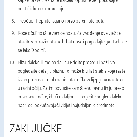
postići duboku crnu boju.
Trepćući.
Trepnite lagano i brzo barem sto puta.
Kose oči.
Približite zjenice nosu. Za izvođenje ove vježbe
stavite vrh kažiprsta na hrbat nosa i pogledajte ga - tada će
se lako "spojiti".
Blizu-daleko ili rad na daljinu.
Priđite prozoru i pažljivo
pogledajte detalj u blizini. To može biti list stabla koje raste
izvan prozora ili mala papirnata točka zalijepljena na staklo
u razini očiju. Zatim povucite zamišljenu ravnu liniju preko
odabrane točke, idući u daljinu, i usmjerite pogled daleko
naprijed, pokušavajući vidjeti najudaljenije predmete.
ZAKLJUČKE