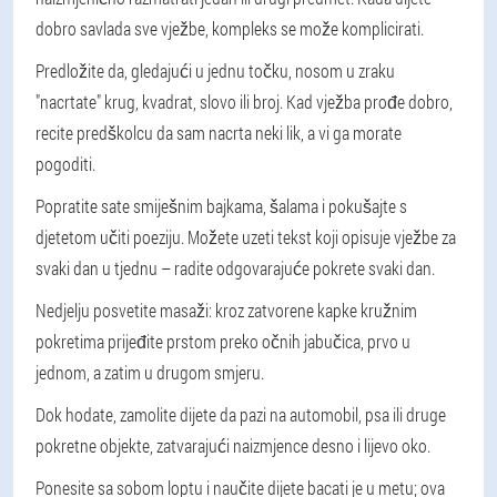
dobro savlada sve vježbe, kompleks se može komplicirati.
Predložite da, gledajući u jednu točku, nosom u zraku
"nacrtate" krug, kvadrat, slovo ili broj. Kad vježba prođe dobro,
recite predškolcu da sam nacrta neki lik, a vi ga morate
pogoditi.
Popratite sate smiješnim bajkama, šalama i pokušajte s
djetetom učiti poeziju. Možete uzeti tekst koji opisuje vježbe za
svaki dan u tjednu – radite odgovarajuće pokrete svaki dan.
Nedjelju posvetite masaži: kroz zatvorene kapke kružnim
pokretima prijeđite prstom preko očnih jabučica, prvo u
jednom, a zatim u drugom smjeru.
Dok hodate, zamolite dijete da pazi na automobil, psa ili druge
pokretne objekte, zatvarajući naizmjence desno i lijevo oko.
Ponesite sa sobom loptu i naučite dijete bacati je u metu; ova