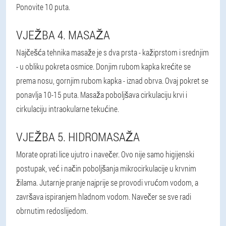
Ponovite 10 puta.
VJEŽBA 4. MASAŽA
Najčešća tehnika masaže je s dva prsta - kažiprstom i srednjim
- u obliku pokreta osmice. Donjim rubom kapka krećite se
prema nosu, gornjim rubom kapka - iznad obrva. Ovaj pokret se
ponavlja 10-15 puta. Masaža poboljšava cirkulaciju krvi i
cirkulaciju intraokularne tekućine.
VJEŽBA 5. HIDROMASAŽA
Morate oprati lice ujutro i navečer. Ovo nije samo higijenski
postupak, već i način poboljšanja mikrocirkulacije u krvnim
žilama. Jutarnje pranje najprije se provodi vrućom vodom, a
završava ispiranjem hladnom vodom. Navečer se sve radi
obrnutim redoslijedom.