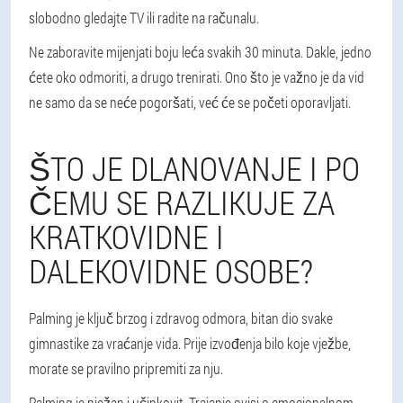
slobodno gledajte TV ili radite na računalu.
Ne zaboravite mijenjati boju leća svakih 30 minuta. Dakle, jedno
ćete oko odmoriti, a drugo trenirati. Ono što je važno je da vid
ne samo da se neće pogoršati, već će se početi oporavljati.
ŠTO JE DLANOVANJE I PO
ČEMU SE RAZLIKUJE ZA
KRATKOVIDNE I
DALEKOVIDNE OSOBE?
Palming je ključ brzog i zdravog odmora, bitan dio svake
gimnastike za vraćanje vida. Prije izvođenja bilo koje vježbe,
morate se pravilno pripremiti za nju.
Palming je nježan i učinkovit. Trajanje ovisi o emocionalnom