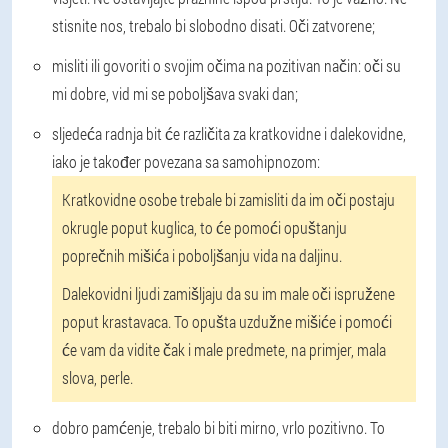
stisnite nos, trebalo bi slobodno disati. Oči zatvorene;
misliti ili govoriti o svojim očima na pozitivan način: oči su
mi dobre, vid mi se poboljšava svaki dan;
sljedeća radnja bit će različita za kratkovidne i dalekovidne,
iako je također povezana sa samohipnozom:
Kratkovidne osobe trebale bi zamisliti da im oči postaju
okrugle poput kuglica, to će pomoći opuštanju
poprečnih mišića i poboljšanju vida na daljinu.
Dalekovidni ljudi zamišljaju da su im male oči ispružene
poput krastavaca. To opušta uzdužne mišiće i pomoći
će vam da vidite čak i male predmete, na primjer, mala
slova, perle.
dobro pamćenje, trebalo bi biti mirno, vrlo pozitivno. To