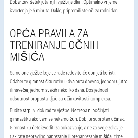
Dobar završetak jutarnjih vježbi je dlan. Optimalno vrijeme
izvođenja je 5 minuta. Dakle, pripremili ste oči za radni dan.
OPĆA PRAVILA ZA
TRENIRANJE OČNIH
MIŠIĆA
Samo one vježbe koje se rade redovito će donijeti koristi.
Odaberite gimnastičku rutinu - dva puta dnevno, jednom ujutro
ili navečer, jednom svakih nekoliko dana. Dosljednost i
odsutnost propusta ključ su učinkovitosti kompleksa.
Budite strpljivi dok radite vježbe. Ne treba ni počinjati
gimnastiku ako vam se nekamo žuri. Dobijte suprotan učinak.
Gimnastiku ćete izvoditi za pokazivanje, a ne za svoje zdravlje,
riskirate nepravilno naprezanje ili prenaprezanje mišića i time