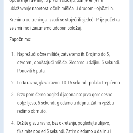
ublažavanje napetosti očnih mišića. U drugom - ojačati ih.
Krenimo od treninga. Izvodi se stojeći ili sjedeći. Prije početka
se smirimo i zauzmemo udoban položaj.
Započnimo:
Naprežući očne mišiće, zatvaramo ih. Brojimo do 5,
otvoreni, opuštajući mišiće. Gledamo u daljinu 5 sekundi.
Ponoviti 5 puta.
Leđa ravna, glava ravno, 10-15 sekundi. polako trepćemo.
Brzo pomičemo pogled dijagonalno: prvo gore desno -
dolje lijevo, 6 sekundi. gledamo u daljinu. Zatim vježbu
radimo obrnuto.
Držite glavu ravno, bez okretanja, pogledajte ulijevo,
fiksirajte pogled 5 sekundi. Zatim gledamo u daljinu i