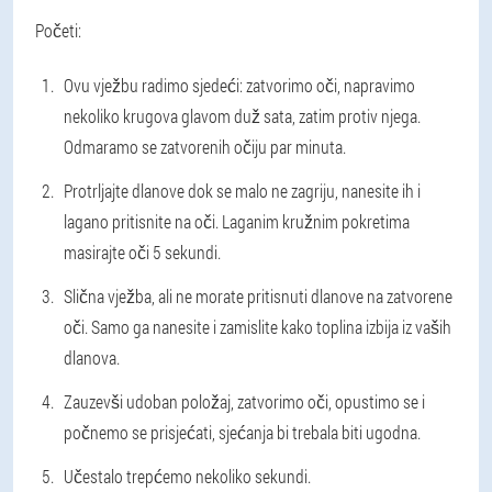
Početi:
Ovu vježbu radimo sjedeći: zatvorimo oči, napravimo
nekoliko krugova glavom duž sata, zatim protiv njega.
Odmaramo se zatvorenih očiju par minuta.
Protrljajte dlanove dok se malo ne zagriju, nanesite ih i
lagano pritisnite na oči. Laganim kružnim pokretima
masirajte oči 5 sekundi.
Slična vježba, ali ne morate pritisnuti dlanove na zatvorene
oči. Samo ga nanesite i zamislite kako toplina izbija iz vaših
dlanova.
Zauzevši udoban položaj, zatvorimo oči, opustimo se i
počnemo se prisjećati, sjećanja bi trebala biti ugodna.
Učestalo trepćemo nekoliko sekundi.