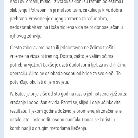
Kao i svi organi, mišići i živci oka skloni su raznim bolestima i
slabljenju. Potreban im je metabolizam, cirkulacija krvi, dobra
prehrana. Provođenje dugog vremena za računalom,
nedostatak vitamina i loša higijena vida ne pridonose jačanju
njihovog zdravlja.
Često zaboravimo na to ili jednostavno ne želimo trošiti
vrijeme na vizualni trening. Doista, zašto je vašim očima
potrebna vježba? Lakše je uzeti čudotvorni lijek za uvid ili ići na
operaciju. Ali to ne oslobađa osobu od brige za svoje oči. To
potvrđuju okulisti diljem svijeta.
W. Bates je prije više od sto godina razvio jedinstvenu vježbu za
vraćanje i poboljšanje vida. Pamti se, slijedi i daje učinkovite
rezultate. Tijekom godina doživio je promjene, ali značenje je
ostalo isto - osloboditi osobu naočala. Danas se koristi u
kombinaciji s drugim metodama liječenja.