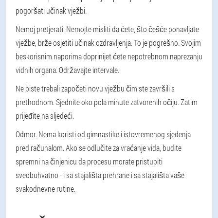
pogoršati učinak vježbi.
Nemoj pretjerati. Nemojte misliti da ćete, što češće ponavljate
vježbe, brže osjetiti učinak ozdravljenja. To je pogrešno. Svojim
beskorisnim naporima doprinijet ćete nepotrebnom naprezanju
vidnih organa. Održavajte intervale.
Ne biste trebali započeti novu vježbu čim ste završili s
prethodnom. Sjednite oko pola minute zatvorenih očiju. Zatim
prijeđite na sljedeći.
Odmor. Nema koristi od gimnastike i istovremenog sjedenja
pred računalom. Ako se odlučite za vraćanje vida, budite
spremni na činjenicu da procesu morate pristupiti
sveobuhvatno - i sa stajališta prehrane i sa stajališta vaše
svakodnevne rutine.