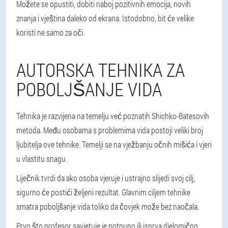
Možete se opustiti, dobiti naboj pozitivnih emocija, novih
znanja i vještina daleko od ekrana. Istodobno, bit će velike
koristi ne samo za oči.
AUTORSKA TEHNIKA ZA
POBOLJŠANJE VIDA
Tehnika je razvijena na temelju već poznatih Shichko-Batesovih
metoda. Među osobama s problemima vida postoji veliki broj
ljubitelja ove tehnike. Temelji se na vježbanju očnih mišića i vjeri
u vlastitu snagu.
Liječnik tvrdi da ako osoba vjeruje i ustrajno slijedi svoj cilj,
sigurno će postići željeni rezultat. Glavnim ciljem tehnike
smatra poboljšanje vida toliko da čovjek može bez naočala.
Prvo što profesor savjetuje je potpuno ili isprva djelomično