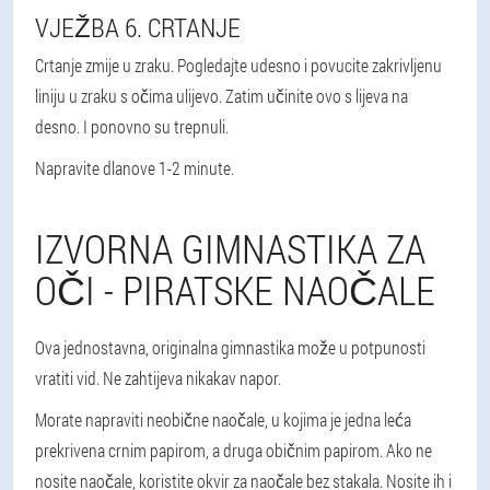
VJEŽBA 6. CRTANJE
Crtanje zmije u zraku. Pogledajte udesno i povucite zakrivljenu
liniju u zraku s očima ulijevo. Zatim učinite ovo s lijeva na
desno. I ponovno su trepnuli.
Napravite dlanove 1-2 minute.
IZVORNA GIMNASTIKA ZA
OČI - PIRATSKE NAOČALE
Ova jednostavna, originalna gimnastika može u potpunosti
vratiti vid. Ne zahtijeva nikakav napor.
Morate napraviti neobične naočale, u kojima je jedna leća
prekrivena crnim papirom, a druga običnim papirom. Ako ne
nosite naočale, koristite okvir za naočale bez stakala. Nosite ih i