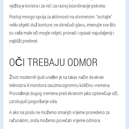
vježba je korisna i za vid i za razvoj koordinacije pokreta.
Postoji mnogo opcija za aktivnosti na otvorenom: "ocrtajte"
veliki objekt duž konture; ne okrećući glavu, imenujte sve što
su vaše male oči mogle vidjeti; pronaći i opisati najudaljeniji i
najbliži predmet.
OČI TREBAJU ODMOR
Život modernih ljudi uređen je na takav način da ekran
televizora ili monitora zauzima ogromnu količinu vremena.
Provođenje dugog vremena pred ekranom jako opterećuje oči,
uzrokujući pogoršanje vida.
A ako na poslu ne možemo smanjiti vrijeme provedeno za
računalom, onda možemo povećati vrijeme odmora.