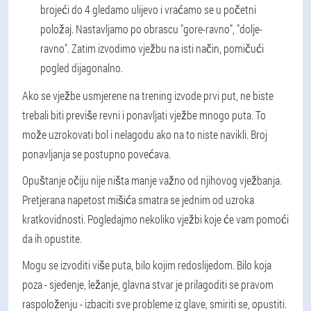
brojeći do 4 gledamo ulijevo i vraćamo se u početni
položaj. Nastavljamo po obrascu "gore-ravno", "dolje-
ravno". Zatim izvodimo vježbu na isti način, pomičući
pogled dijagonalno.
Ako se vježbe usmjerene na trening izvode prvi put, ne biste
trebali biti previše revni i ponavljati vježbe mnogo puta. To
može uzrokovati bol i nelagodu ako na to niste navikli. Broj
ponavljanja se postupno povećava.
Opuštanje očiju nije ništa manje važno od njihovog vježbanja.
Pretjerana napetost mišića smatra se jednim od uzroka
kratkovidnosti. Pogledajmo nekoliko vježbi koje će vam pomoći
da ih opustite.
Mogu se izvoditi više puta, bilo kojim redoslijedom. Bilo koja
poza - sjedenje, ležanje, glavna stvar je prilagoditi se pravom
raspoloženju - izbaciti sve probleme iz glave, smiriti se, opustiti.