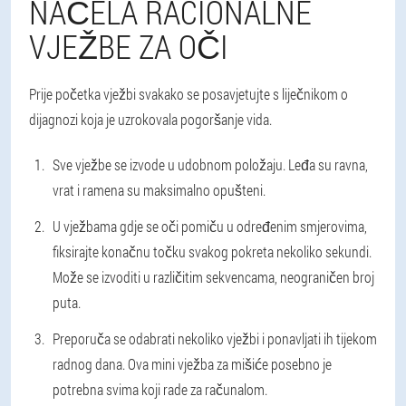
NAČELA RACIONALNE
VJEŽBE ZA OČI
Prije početka vježbi svakako se posavjetujte s liječnikom o
dijagnozi koja je uzrokovala pogoršanje vida.
Sve vježbe se izvode u udobnom položaju. Leđa su ravna,
vrat i ramena su maksimalno opušteni.
U vježbama gdje se oči pomiču u određenim smjerovima,
fiksirajte konačnu točku svakog pokreta nekoliko sekundi.
Može se izvoditi u različitim sekvencama, neograničen broj
puta.
Preporuča se odabrati nekoliko vježbi i ponavljati ih tijekom
radnog dana. Ova mini vježba za mišiće posebno je
potrebna svima koji rade za računalom.