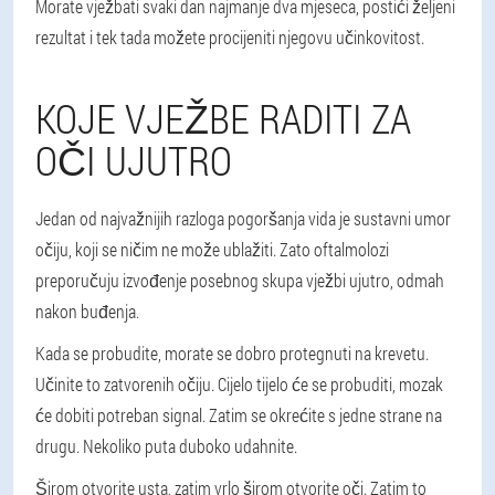
Morate vježbati svaki dan najmanje dva mjeseca, postići željeni
rezultat i tek tada možete procijeniti njegovu učinkovitost.
KOJE VJEŽBE RADITI ZA
OČI UJUTRO
Jedan od najvažnijih razloga pogoršanja vida je sustavni umor
očiju, koji se ničim ne može ublažiti. Zato oftalmolozi
preporučuju izvođenje posebnog skupa vježbi ujutro, odmah
nakon buđenja.
Kada se probudite, morate se dobro protegnuti na krevetu.
Učinite to zatvorenih očiju. Cijelo tijelo će se probuditi, mozak
će dobiti potreban signal. Zatim se okrećite s jedne strane na
drugu. Nekoliko puta duboko udahnite.
Širom otvorite usta, zatim vrlo širom otvorite oči. Zatim to