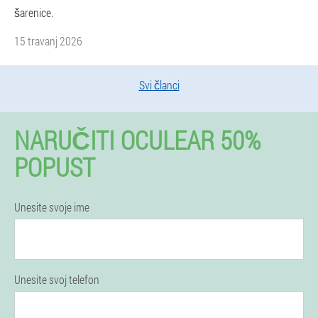
šarenice.
15 travanj 2026
Svi članci
NARUČITI OCULEAR 50%
POPUST
Unesite svoje ime
Unesite svoj telefon