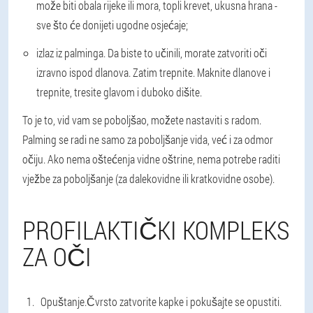
može biti obala rijeke ili mora, topli krevet, ukusna hrana -
sve što će donijeti ugodne osjećaje;
izlaz iz palminga. Da biste to učinili, morate zatvoriti oči
izravno ispod dlanova. Zatim trepnite. Maknite dlanove i
trepnite, tresite glavom i duboko dišite.
To je to, vid vam se poboljšao, možete nastaviti s radom.
Palming se radi ne samo za poboljšanje vida, već i za odmor
očiju. Ako nema oštećenja vidne oštrine, nema potrebe raditi
vježbe za poboljšanje (za dalekovidne ili kratkovidne osobe).
PROFILAKTIČKI KOMPLEKS
ZA OČI
Opuštanje.
Čvrsto zatvorite kapke i pokušajte se opustiti.