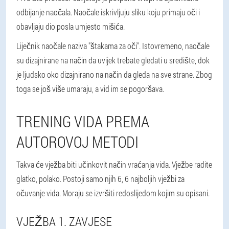
odbijanje naočala. Naočale iskrivljuju sliku koju primaju oči i
obavljaju dio posla umjesto mišića.
Liječnik naočale naziva "štakama za oči". Istovremeno, naočale
su dizajnirane na način da uvijek trebate gledati u središte, dok
je ljudsko oko dizajnirano na način da gleda na sve strane. Zbog
toga se još više umaraju, a vid im se pogoršava.
TRENING VIDA PREMA
AUTOROVOJ METODI
Takva će vježba biti učinkovit način vraćanja vida. Vježbe radite
glatko, polako. Postoji samo njih 6, 6 najboljih vježbi za
očuvanje vida. Moraju se izvršiti redoslijedom kojim su opisani.
VJEŽBA 1. ZAVJESE