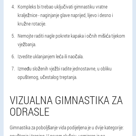
Kompleks bi trebao uključivati gimnastiku vratne
kralježnice - naginjanje glave naprijed, lijevo i desno i
kružne rotacije.
Nemojte raditi nagle pokrete kapaka i očnih mišića tijekom
vježbanja.
Izvedite uklanjanjem leća ili naočala.
Između složenih vježbi radite jednostavne, u obliku
opuštenog, učestalog treptanja.
VIZUALNA GIMNASTIKA ZA
ODRASLE
Gimnastika za poboljšanje vida podijeljena je u dvije kategorije:
opuštanje i trening. U prvom slučaju, usmjeren je na