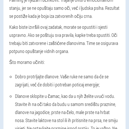
stanju, jer se ne opuštaju samo oči, već i ljudska psiha. Rezultat
se postiže kada je boja iza zatvorenih očiju crna.
Kako biste izvršili ovaj zadatak, morate se opustiti i sjesti
uspravno. Ako se poštuju sva pravila, kapke treba spustiti. Oči
trebaju biti zatvorene i zaštićene dlanovima. Time se osigurava
potpuno opuštanje vidnih organa.
Što moramo učiniti:
Dobro protrljajte dlanove. Vaše ruke ne samo da će se
zagrijati, već će dobiti i potreban poticaj energije;
Dlanove sklopite u čamac, kao da u njih želite uvući vodu.
Stavite ih na oči tako da budu u samom središtu praznine,
dlanove na jagodice, prste na čelo, male prste na hrbat
nosa. Stavite laktove na stol ili ih pritisnite na prsa, ne smiju
visjeti. Ne ostavljajte praznine ispod prstiju. To je važno. Ne