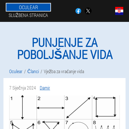
OCULEAR
SLUŽBENA STRANICA
PUNJENJE ZA
POBOLJŠANJE VIDA
Oculear
Članci
Vježba za vraćanje vida
7 Siječnja 2024
Damir