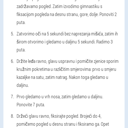
zadržavamo pogled. Zatim izvodimo gimnastiku s
fiksacijom pogleda na desnu stranu, gore, dolje. Ponoviti 2
puta.
Zatvorimo oči na 5 sekundi bez naprezanja mišića, zatim ih
širom otvorimo i gledamo u daljinu 5 sekundi. Radimo 3
puta.
Držite leđa ravno, glavu uspravnu i pomičite zjenice sporim
kružnim pokretima u različitim smjerovima: prvo u smjeru
kazaljke na satu, zatim natrag. Nakon toga gledamo u
daljinu.
Prvo gledamo u vrh nosa, zatim gledamo u daljinu.
Ponovite 7 puta.
Držeći glavu ravno, fiksirajte pogled. Brojeći do 4,
pomičemo pogled u desnu stranu i fiksiramo ga. Opet