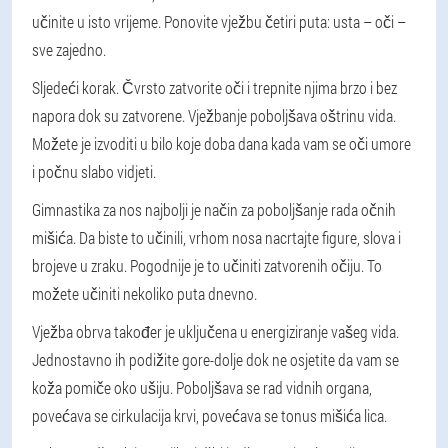
učinite u isto vrijeme. Ponovite vježbu četiri puta: usta – oči –
sve zajedno.
Sljedeći korak. Čvrsto zatvorite oči i trepnite njima brzo i bez
napora dok su zatvorene. Vježbanje poboljšava oštrinu vida.
Možete je izvoditi u bilo koje doba dana kada vam se oči umore
i počnu slabo vidjeti.
Gimnastika za nos najbolji je način za poboljšanje rada očnih
mišića. Da biste to učinili, vrhom nosa nacrtajte figure, slova i
brojeve u zraku. Pogodnije je to učiniti zatvorenih očiju. To
možete učiniti nekoliko puta dnevno.
Vježba obrva također je uključena u energiziranje vašeg vida.
Jednostavno ih podižite gore-dolje dok ne osjetite da vam se
koža pomiče oko ušiju. Poboljšava se rad vidnih organa,
povećava se cirkulacija krvi, povećava se tonus mišića lica.